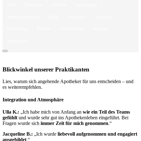
Start
Über uns
Familie
Leistungen
Monatsangebote
Shop
Aktuelles
Karriere
Bestellung
Partner
Datenschutz
Kontakt
Impressum
Blickwinkel unserer Praktikanten
Lies, warum sich angehende Apotheker für uns entscheiden – und
es weiterempfehlen.
Integration und Atmosphäre
Ulla K.:
„Ich habe mich von Anfang an
wie ein Teil des Teams
gefühlt
und wurde sehr gut ins Apothekenleben eingeführt. Bei
Fragen wurde sich
immer Zeit für mich genommen
.“
Jacqueline B.:
„Ich wurde
liebevoll aufgenommen und engagiert
ausgebildet
.“