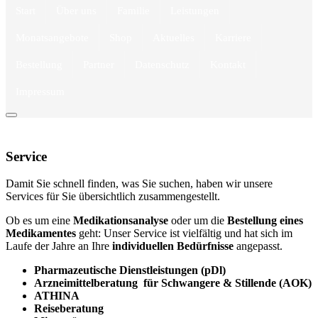
Start
Über uns
Familie
Leistungen
Monatsangebote
Shop
Aktuelles
Karriere
Bestellung
Partner
Datenschutz
Kontakt
Impressum
Service
Damit Sie schnell finden, was Sie suchen, haben wir unsere
Services für Sie übersichtlich zusammengestellt.
Ob es um eine
Medikationsanalyse
oder um die
Bestellung eines
Medikamentes
geht: Unser Service ist vielfältig und hat sich im
Laufe der Jahre an Ihre
individuellen Bedürfnisse
angepasst.
Pharmazeutische Dienstleistungen (pDl)
Arzneimittelberatung für Schwangere & Stillende (AOK)
ATHINA
Reiseberatung